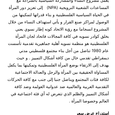
يعمل مشروع النساء والمشاركة السياسية بالشراكة مع
المساعدات الشعبية النرويجية (NPA) إلى تعزيز دور المرأة
في الحياة السياسية الفلسطينية و بناء قدراتها لتمكينها من
الوصول لمراكز صنع القرار و يأتي استهداف النساء من خلال
المشروع انسجاما مع رؤية الاتحاد كونه إطار نسوي يعني
بخلق كوادر نسويه في كافة المجالات فاتحاد لجان المرأة
الفلسطينية هو منظمة نسويه أهلية جماهيرية تقدمية تأسست
عام 1980 تناضل من أجل بناء مجتمع فلسطيني مدني
ديمقراطي تقدمي خال من كافة أشكال التمييز . و حيث
يهدف إلى الارتقاء بوضع المرأة الفلسطينية وتمكينها بما يكفل
المساواة الحقيقية بين المرأة والرجل والعدالة الاجتماعية
لكافة فئات المجتمع ويناضل جنبا إلى جنب مع كافة الحركات
التقدمية العربية والعالمية ضد عدوانية العولمة وضد كافة
أشكال التمييز والظلم الذي تتعرض له أي فئة اجتماعية في
العالم وخصوصا المرأة .
استدراج عرض سعر