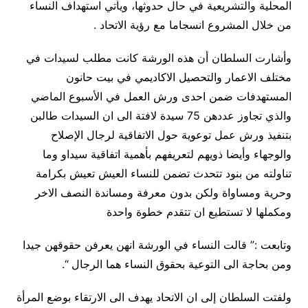
المحلية والتشريعية في حال حدوثها، ويأتي استهداف النساء
من خلال المشروع انسجاما مع رؤية الاتحاد .
وأشارت السلطان أن هذه الورشة كانت مطلب لسيدات في
مختلف الاعمار والتحصيل الاكاديمي في بيت حانون
المستهدفات ضمن احدى ورش العمل في الأسبوع الماضي
والذي تجاوز عددهن 75 سيدة لافتة الى ان السيدات طالبن
بتنفيذ ورش عمل توعوية حول الاتفاقية لرجال الإصلاح
والوجهاء وأيضا ذويهم لتعريفهم بأهمية اتفاقية سيداو وما
تناولته من بنود تتحدث تضمن للنساء العيش تعيش بكرامة
وحرية ومساواة ولكن بدون معرفة ومساندة النصف الاخر
ومكملها لا تستطيع ان تتقدم خطوة واحدة
وتابعت :” قالت النساء في الورشة انهن يعرفن حقوقهن جيدا
ومن بحاجة الى التوعية بحقوق النساء هما الرجال “.
ولفتت السلطان إلى ان الاتحاد يهدف الى الارتقاء بوضع المرأة