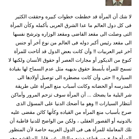
لا شك أن المرأة قد خططت خطوات كبيره وحققت الكثير
فى كل دول العالم ما عدا الشرق العربى بأكمله وكأن المرأة
التى وصلت الى مقعد القاضى ومقعد الوزاره وترشح نفسها
الى مقعد رئيس أكبر دوله فى العالم من نوع آخر أو جنس
آخر غير العربيات !! وأن كانت بعض الدول قد أتاحت للمرأة
كنوع من الديكور أو مجارات العصر أو حقوق الأنسان ولكنها لا
تسمح للمرأة بأبسط حقوق بديهيه مثل عدم السماح لها بقيادة
السياره !! حتى وأن كانت مضطره الى توصيل أولادها الى
المدرسه أو الحضانه وكانت أسباب منع المرأة على طريقة
شر البلية ما يضحك … أن المرأة سوف تزحم المرور وأماكن
أنتظار السيارات !! وهو ما أضحك الدنيا على المسؤل الذى
صرح بأسباب منع المرأه من القياده وكأنها كائن مقضى عليه
بالدونيه أو القصور العقلى ، ولكن من الواضح للدنيا قاطبة أن
تلك المعاملة للمرأة هى فى الدول العربيه خاصة لأن المنظور
للمرأة خارج من قواعد دينيه وبالتالى غير قابل للمناقشه وهو