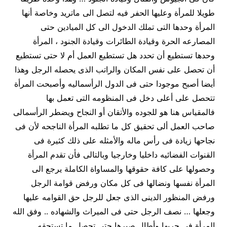
طويلا للمرأة وعليها الحفر فيه لتصل الى ماتريد وخاصة أنها
المرأة وحدها التى تملك الدخول الى كل الميادين حتى
المصارعه الحرة وقيادة الطائرات وقيادة الجنود ، المرأة
وحدها تستطيع أن تحدد هل تستطيع العمل أم لا حتى تستطيع
أن تحصل على نفس المكان والراتب الذى يحصله الرجل وهذا
أيضا أصبح موجودا حتى فى الدول الرأسماليه وأصبحت المرأة
تتحصل على أعلى دخل فى المنظومه التى تعمل بها
فالمقياس هنا هو للجوده والأتقان أو النجاح ويضطر الرأسمالى
صاحب العمل ألى تحقيق كل ما تطلبه المرأة الناجحه لأن فى
نجاحها زيادة فى رأس ماله والأمثله على ذلك كثيرة فى
القنوات الفضائيه داخليا وخارجيا وبالتالى فأن تقدم المرأة
وحصولها على كافة حقوقها والمساواة الكاملة يرجع الى
المرأة نفسها ونضالها فى كل مكان ورفض قوامة الرجل
ورفض المنظور الدينى الذى جعل للرجل حق القوامه عليها
وجعلها … نصف الرجل حتى فى الميراث والشهاده .. وفق الله
المرأة فى حربها وأطال صبرها حتى تحصل ما تستحقه