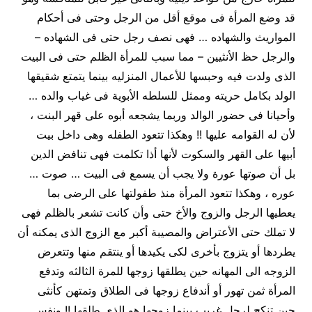
قد وضع المرأة فى موقع أقل من الرجل وحتى فى أحكام
المواريث والشهاده … فهى نصف رجل حتى فى الشهاده –
والرجل حظ الأنثيين – مما سبب للمرأة الظلم حتى فى البيت
الذى ولدت فيه وحبسها للأعمال المنزليه بينما يتمتع شقيقها
الولد بكامل حريته وممثل للسلطه الأبوية فى غياب والده …
وأحيانا فى حضور الوالد وربما يشجعه أبوه على قهر البنت ،
لأن له القوامه عليها !! وهكذا تتعود الطفله وهى داخل بيت
أبيها على القهر والسكوت لأنها أذا تكلمت فهى تنافض الدين
بل أن صوتها عورة ولا يجب أن يسمع فى البيت … صوت …
عوره ، وهكذا تتعود المرأة منذ طفولتها على الرضى بما
يعطيها الرجل والزوج والأخ حتى وأن كانت تشعر بالظلم فهى
لا تملك حتى الأعتراض والمصيبة أكبر مع الزوج الذى يمكنه أن
يطردها أو يتزوج بأخرى لكى يكيدها أو ينتقم منها وتتعرض
الزوجه الى المهانه حين يطلقها زوجها للمرة الثالثه وتدفع
المرأة ثمن تهور أو أندفاع زوجها فى الطلاق وتمتهن كأنثى
حين تنكح لرجل غريب بينما زوجها هو الذى طلقها !! ونفس