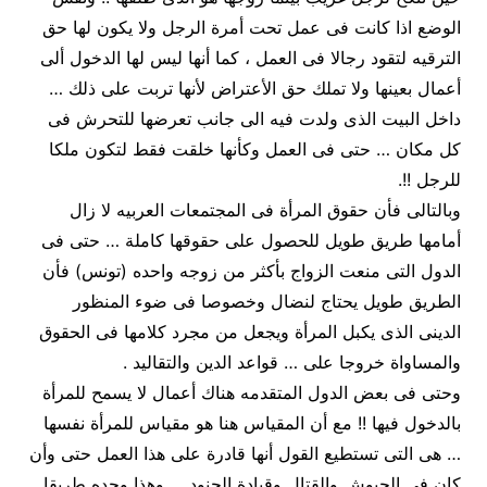
الوضع اذا كانت فى عمل تحت أمرة الرجل ولا يكون لها حق
الترقيه لتقود رجالا فى العمل ، كما أنها ليس لها الدخول ألى
أعمال بعينها ولا تملك حق الأعتراض لأنها تربت على ذلك …
داخل البيت الذى ولدت فيه الى جانب تعرضها للتحرش فى
كل مكان … حتى فى العمل وكأنها خلقت فقط لتكون ملكا
للرجل !!.
وبالتالى فأن حقوق المرأة فى المجتمعات العربيه لا زال
أمامها طريق طويل للحصول على حقوقها كاملة … حتى فى
الدول التى منعت الزواج بأكثر من زوجه واحده (تونس) فأن
الطريق طويل يحتاج لنضال وخصوصا فى ضوء المنظور
الدينى الذى يكبل المرأة ويجعل من مجرد كلامها فى الحقوق
والمساواة خروجا على … قواعد الدين والتقاليد .
وحتى فى بعض الدول المتقدمه هناك أعمال لا يسمح للمرأة
بالدخول فيها !! مع أن المقياس هنا هو مقياس للمرأة نفسها
… هى التى تستطيع القول أنها قادرة على هذا العمل حتى وأن
كان فى الجيوش والقتال وقيادة الجنود … وهذا وحده طريقا