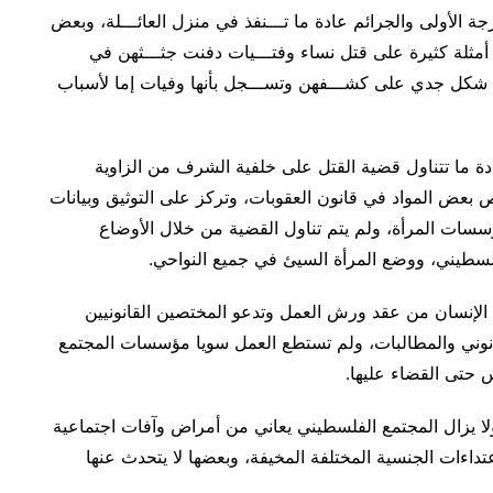
الأولى والجرائم عادة ما تـــنفذ في منزل العائـــلة، وبعض
اك أمثلة كثيرة على قتل نساء وفتـــيات دفنت جثـــثهن في
 شكل جدي على كشـــفهن وتســـجل بأنها وفيات إما لأسباب
 ما تتناول قضية القتل على خلفية الشرف من الزاوية
ص بعض المواد في قانون العقوبات، وتركز على التوثيق وبيانات
سسات المرأة، ولم يتم تناول القضية من خلال الأوضاع
فلسطيني، ووضع المرأة السيئ في جميع النواحي.
لإنسان من عقد ورش العمل وتدعو المختصين القانونيين
انوني والمطالبات، ولم تستطع العمل سويا مؤسسات المجتمع
 حتى القضاء عليها.
ا يزال المجتمع الفلسطيني يعاني من أمراض وآفات اجتماعية
عتداءات الجنسية المختلفة المخيفة، وبعضها لا يتحدث عنها