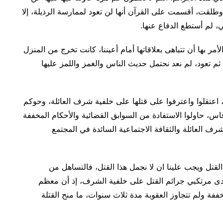
طلقت، أقسمت على القرآن أنها لن تعود لممارسة الرذيلة، إلا
ني، لم أستطع الدفاع عنها.
أمر بها أن تتباهى بعلاقاتها أمام أعيننا، كانت تخرج من المنزل
م تعود، لم نعد نحتمل حديث الناس والغمز واللمز عليها
 اعتقلوا واعترفوا على قتلها على خلفية شرف العائلة، وحوكم
س، حاولوا الاستفادة من السوابق القضائية والأحكام المخففة
رف العائلة والثقافة الاجتماعية السائدة في المجتمع
القتل ويجب علينا ان لا نجمل هذا القتل، فالتساهل من
لدى مرتكبي جرائم القتل على خلفية الشرف، إذ أن معظم
ة ولم تتجاوز العقوبة مدة ثلاث سنوات، ما منح القتلة