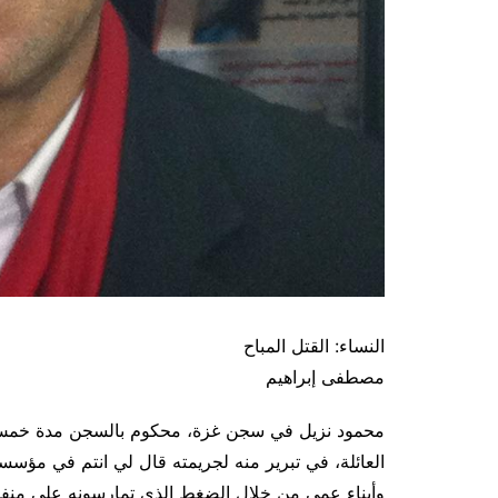
النساء: القتل المباح
مصطفى إبراهيم
محمود نزيل في سجن غزة، محكوم بالسجن مدة خمس
العائلة، في تبرير منه لجريمته قال لي انتم في مؤسس
وأبناء عمي من خلال الضغط الذي تمارسونه على منفذي ه