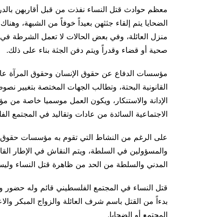
معظم حوادث قتل النساء نفذت من قبل أقاربهن بالدرجة 
الضحايا يتم إلقاء جثثهن بعيداً خوفاً من الشبهة، وهن
منزل العائلة، وفي بعض الحالات لا تعمل الشرطة في
صحية أو قضاء وقدراً ويتم دفن الجثة بناء على ذلك.
مؤسسات الدفاع عن حقوق الإنسان وحقوق المرآة عادة
القانونية البحتة، وتطالب الجهات المختصة بتغيير نصو
الإدانة والاستنكار، ويكون العمل موسميا خاصة من مؤ
الاجتماعية السائدة من عادات وتقاليد في المجتمع ال
على الرغم من النشاط التي تقوم به مؤسسات حقوق ا
والمسؤولين في السلطة، ويتم النقاش في الإطار الق
المدني والسلطة من الحد من ظاهرة قتل النساء وليس
قتل النساء في المجتمع الفلسطيني قائم وله حضور ول
بدءاً من القتل باسم شرف العائلة والزواج المبكر والا
المجتمع أو الضحايا.