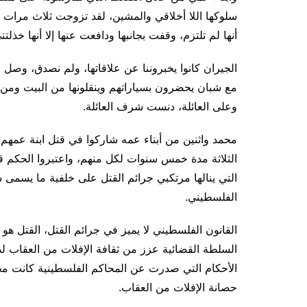
سلوكها اللا أخلاقي والمشين، لقد تزوجت ثلاث مرات و
أنها لم تلتزم، وقفت بجانبها ودافعت عنها إلا أنها خذلت
الجيران كانوا يخبروننا عن علاقاتها، ولم نصدق، وصل ال
مع شبان يحضرون بسياراتهم وينقلونها من البيت ومن ث
وعلى العائلة، دنست شرف العائلة.
محمد واثنين من أبناء عمه شاركوا في قتل ابنة عمهم،
الثلاثة مدة خمس سنوات لكل منهم، واعتبروا الحكم قا
التي ينالها مرتكبي جرائم القتل على خلفية ما يسمى ش
الفلسطيني.
القانون الفلسطيني لا يميز في جرائم القتل، القتل هو 
السلطة القضائية عزز من ثقافة الإفلات من العقاب 
الأحكام التي صدرت عن المحاكم الفلسطينية كانت مخفف
حصانة الإفلات من العقاب.