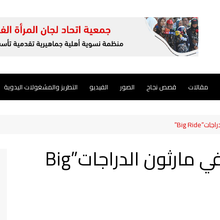
مقالات
قصص نجاح
الصور
الفيديو
التطريز والمشغولات اليدوية
Big Ri”
دعوة عامة للمشاركة في مارثون الدراجات”Big