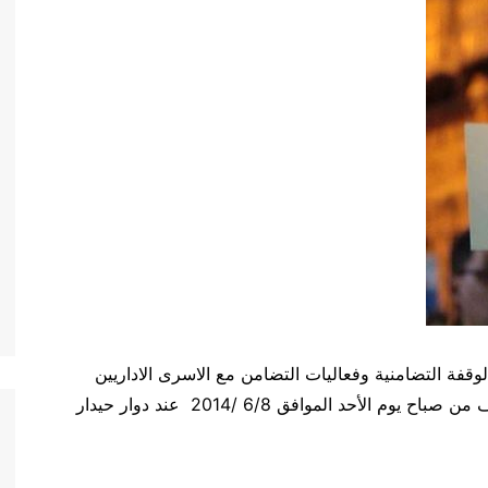
وقفة التضامنية وفعاليات التضامن مع الاسرى الاداريين
المضربين عن الطعام وذلك في تمام العاشرة والنصف من صباح يوم الأحد الموافق 6/8 /2014 عند دوار حيدار