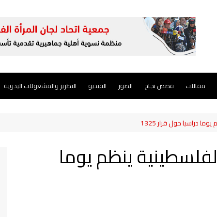
مقالات
قصص نجاح
الصور
الفيديو
التطريز والمشغولات اليدوية
وما دراسيا حول قرار 1325
الفلسطينية ينظم يوما