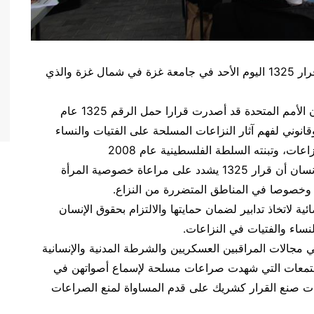
نظم اتحاد لجان المرأة الفلسطينية يوما دراسيا حول قرار 1325 اليوم الأحد في جامعة غزة في شمال غزة والذي
افتتحت الجلسة تغريد جمعة المدير التنفيذي للاتحاد:”إن الأمم المتحدة قد أصدرت قرارا حمل الرقم 1325 عام
وقانوني لفهم آثار النزاعات المسلحة على الفتيات والنساء
عات، وتبنته السلطة الفلسطينية عام 2008
بدوره قال عصام يونس مدير مركز الميزان لحقوق الإنسان أن قرار 1325 يشدد على مراعاة خصوصية المرأة
 وخصوصا في المناطق المتضررة من النزاع.
لاتخاذ تدابير لضمان حمايتها والالتزام بحقوق الإنسان
لنساء والفتيات في النزاعات.
م دور المرأة في مجالات المراقبين العسكريين والشرطة المدنية والإنسانية
لمجتمعات التي شهدت صراعات مسلحة لإسماع أصواتهن في
ت صنع القرار كشريك على قدم المساواة لمنع الصراعات