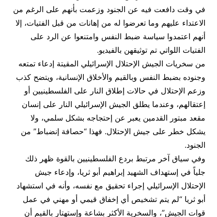
في وقت دافعت فيه عن الجنود وزعمت بأنهم على الرغم من
الاعتداء عليهم وما تعرضوا له من إهانات من قبل الفتيات، إلا
أنهم اعتمدوا سياسة ضبط النفس وامتنعوا عن الرد على
الفتيات اللواتي تم توثيقهن بالفيديو.
من سخريات الجيش الإحتلال الإسرائيلي المقيتة إدعاء تمتعه
وجنوده بضبط النفس وبالقيم والأخلاق الإنسانية، ويتضح كذب
وزعم الإحتلال في حالات إطلاق النار على الفلسطينيين أو
إعتقالهم، وعندما يطلق الجيش الإسرائيلي النار على إنسان
مقعد مبتور القدمين يعبر عن إحتجاجه بشكل سلمي، ولا
يشكل خطر على جيش الإحتلال. فهذا “حصافة إنضباط” من
الجنود.
وفي سياق آخر مرتبط بردع الفلسطينيين بالقوة ظهر ذلك
جلياً في إستهداف الشهيد إبراهيم أبو ثريا، وإدعاء جيش
الإحتلال الإسرائيلي إجراء تحقيق مع نفسه، وأنه في استشهاد
أبو ثريا “لم يتم تشخيص أي إخفاق قيمي أو مهني في عمل
قوات الجيش”، والسخرية الأكثر بشاعة وإستهتار بالقيم أن