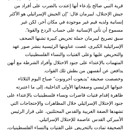
قرية النبي صالح بإدعاء أنها إعتدت بالضرب على أفراد من
جيش الإحتلال، لبيرمان قال: “إن الجيش الإسرائيلي هو الأكثر
إنسانية ولديه قيم غير موجودة في مكان آخر، لكن غير
مسموح أن تأتي الإنسانية على حساب الردع والقوة”.
سبق تصريح ليبرمان حملة تحريض كبيرة تشنها الصحف
الإسرائيلية الكبرى، غصت عناوينها الرئيسية بنشر صور عهد
والتحريض عليها وعلى الفتيات والنساء الفلسطينيات
المتهمات بالإعتداء على جنود الاحتلال وأفراد الشرطة مع أنهن
يدافعن عن أنفسهن من بطش تلك القوات.
وخصصت صحيفة “يديعوت أحرونوت” صباح اليوم الثلاثاء
عنوانها الرئيسي وصفحاتها الأولى الداخلية، إلى ما اعتبرته
ظاهرة إقدام فتيات قاصرات ونساء فلسطينيات بالإعتداء على
جنود الإحتلال الإسرائيلي خلال المظاهرات والإحتجاجات التي
تشهدها الضفة الغربية والقدس المحتلتين، على قرار الرئيس
الأميركي القدس عاصمة للإحتلال الإسرائيلي.
الصحيفة تمادت بالتحريض على الفتيات والنساء الفلسطينيات،