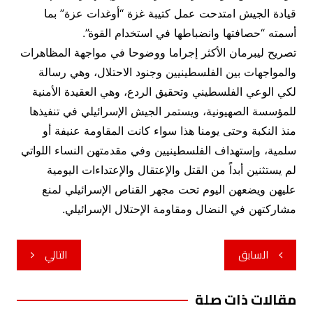
قيادة الجيش امتدحت عمل كتيبة غزة “أوغدات عزة” بما
أسمته “حصافتها وانضباطها في استخدام القوة”.
تصريح ليبرمان الأكثر إجراما ووضوحا في مواجهة المظاهرات
والمواجهات بين الفلسطينيين وجنود الاحتلال، وهي رسالة
لكي الوعي الفلسطيني وتحقيق الردع، وهي العقيدة الأمنية
للمؤسسة الصهيونية، ويستمر الجيش الإسرائيلي في تنفيذها
منذ النكبة وحتى يومنا هذا سواء كانت المقاومة عنيفة أو
سلمية، وإستهداف الفلسطينيين وفي مقدمتهن النساء اللواتي
لم يستثنين أبداً من القتل والإعتقال والإعتداءات اليومية
عليهن ويضعهن اليوم تحت مجهر القناص الإسرائيلي لمنع
مشاركتهن في النضال ومقاومة الإحتلال الإسرائيلي.
تصفّح
السابق
التالي
المقالات
مقالات ذات صلة