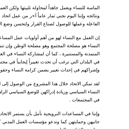
الماسة للنساء ويعمل جاهداً لمحاولة تلبيتها ولكن ا
ونتائجه وإننا اليوم نجني ثمار عاماً آ×ر من عمل اتحاد
الفاعلة وعملها للوصول لصناع القرار ولتحسن وضع ال
إن العمل مع النساء لهو من أهم أولويات عمل المساعد
النساء هو مصلحة المجتمع وهو مصلحة الوطن وإن تنمية
المتمدنة والمستنيرة ، كما أن لمشاركة النساء في الع
في البلدان التي ترغب أن تحدث تغييراً إيجابياً في مج
وإشراكهم في إحداث تغيير يضمن كرامة النساء وحقوق
لقد تمكن الاتحاد خلال هذا المشروع من الوصول إلى
النساء السياسي وزيادة إدراكهن للوضع السياسي الراه
في المجتمعات .
وإننا في المساعدات النرويجية نأمل بأن يستمر الاتحا
جانبهن وحمايتهن كما وندعو مؤسسات العمل المدني كا