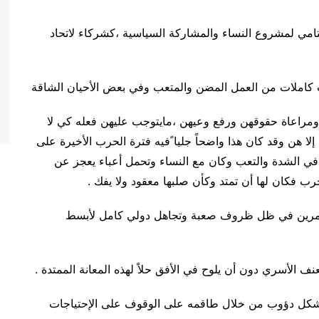
تامي لمشروع النساء والمشاركة السياسية ،كشركاء لاتحاد
ات كاملات من العمل المضن والمتعب وفي بعض الأحيان الشاقة
ومراعاة حقوقهن ورفع وعيهن ،مايتوجب عليهن فعله كي لا
لا هن وقد كان هذا واضحاً جليا ًفيه فترة الحرب الأخيرة على
في الشدة والتعب وكان مع النساء وتحمل أعباء يعجز عن
حرب فكان لها أن تمتد وكأن صلبها معقود ولا يفك .
لأمرين في ظل ظروف صعبة وتجاهل دولي كامل لأبسط
عنف الأسري دون أن يلوح في الأفق حلاً لهذه المعانة الممتدة .
 بشكل دؤوب من خلال طاقمه على الوقوف على الإحتياجات