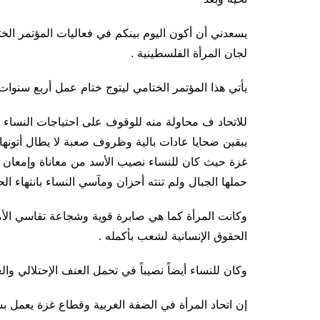
يسعدني أن أكون اليوم بينكم في فعاليات المؤتمر الخ
لجان المرأة الفلسطينية .
يأتي هذا المؤتمر الختامي ليتوج ختام عمل أربع سنو
للاتحاد ف محاولة منه للوقوف على احتياجات النساء 
يبقين ضحايا عادات بالية وظروف صعبة لا يطال أتونها إ
غزة حيث كان للنساء نصيب الأسد من معاناة وإمعان 
حملها الجبال ولم تنته أحزان ومآسي النساء بانتهاء ال
وكانت المرأة كما هي صابرة قوية وشجاعة تقاسي ا
الحقوق الإنسانية لشعب بأكمله .
وكان للنساء أيضاً نصيباً في تحمل العنف الإحتلالي وال
إن اتحاد المرأة في الضفة الغربية وقطاع غزة يعمل