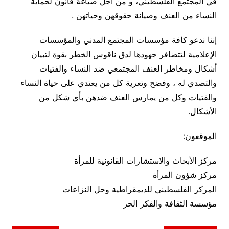
في المجتمع الفلسطيني، و من أجل صياغة قانون لحماية
النساء من العنف وصيانة حقوقهن وحياتهن .
إننا ندعو كافة مؤسسات المجتمع المدني والمؤسسات
الإعلامية لتتضافر جهودها لدق ناقوس الخطر بقوة لتبيان
أشكال ومخاطر العنف المجتمعي ضد النساء والفتيات
والتصدي له ، وفضح وتعرية كل من يعتدي على حياة النساء
والفتيات وكل من يمارس العنف ضدهن بأي شكل من
الأشكال.
الموقعون:
مركز الأبحاث والاستشارات القانونية للمرأة
مركز شؤون المرأة
المركز الفلسطيني للديمقراطية وحل النزاعات
مؤسسة الثقافة والفكر الحر