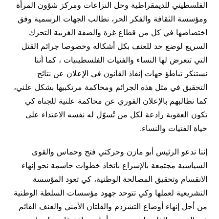
الفلسطيني للديمقراطية وحل النزاعات ومركز شؤون المرأة
ومؤسسة الثقافة والفكر الحر، نطالب الجهات الرسمية وفق
اختصاصها في كل من قطاع غزة والضفة الغربية التحرك
السريع لوضع حد للعنف بكل أشكاله وخصوصا جرائم القتل
التي تتعرض لها النساء والفتيات الفلسطينيات ، كما أننا
نستنكر تباطؤ جهات إنفاذ القانون في الإعلان عن نتائج
التحقيق في مثل هذه الجرائم ومحاكمة مرتكبيها بشكل علني،
كما نطالبهم بالإعلان الفوري عن محاكمة علنية للجناة كي
تكون العقوبة رادعة لكل من تُسوّل له نفسه الاعتداء على
حياة الفتيات والنساء.
إننا ندعو الرئيس أبو مازن وحركتي فتح وحماس والقوى
السياسية مجتمعة بالإسراع باتخاذ خطوات حاسمة نحو إنهاء
الانقسام وتحقيق المصالحة الوطنية، كي تعود المؤسسة
التشريعية لعملها وكي تتوحد جهود مؤسسات السلطة الوطنية
من أجل إنهاء أوضاع التشرذم والفلتان الأمني والعنف القائم