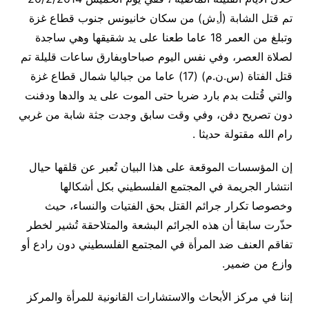
تم قتل الشابة (أ.ِش) من سكان خانيونس جنوب قطاع غزة
وتبلغ من العمر 18 عاما طعنا على يد شقيقها وهي ساجدة
لصلاة العصر، وفي نفس اليوم صباحاوبفارق ساعات قليلة تم
قتل الفتاة (س.ن.م) (17) عاما من جباليا شمال قطاع غزة
والتي قُتلت بدم بارد ضربا حتى الموت على يد والدها ودفنت
دون تصريح دفن، وفي وقت سابق وجدت جثة شابة من غربي
رام الله مقتولة حديثا .
إن المؤسسات الموقعة على هذا البيان تُعبر عن قلقها حيال
انتشار الجريمة في المجتمع الفلسطيني بكل أشكالها
وخصوصا تكرار جرائم القتل بحق الفتيات والنساء، حيث
حذّرت سابقا أن هذه الجرائم البشعة والمتلاحقة تُشير لخطر
تفاقم العنف ضد المرأة في المجتمع الفلسطيني دون رادع أو
وازع من ضمير.
إننا في مركز الأبحاث والاستشارات القانونية للمرأة والمركز