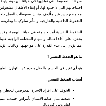
من تلك الضغوط التي نواجهها في حياتنا اليومية، وايضا 
احتياجاتهم التي لا حدود لها، أو إبقاء الأطفال مشغولين
مع وضع جديد غير مألوف وهناك ضغوطات العمل داخل ال
الضغوط الداخلية والخارجية و تتأثر سلوكياتنا وطريقة ت
الضغوط النفسية أمر لابد منه في حياتنا اليومية، وق
يحفزنا على أداء اعمالنا والمهام المختلفة الواجبة عل
مما يؤدي إلى عدم القدرة على مواجهتها، وبالتالى تؤثر
ما هو الضغط النفسي
؟
هو أي تغير في الجسم والعقل يبعده عن التوازن الطب
أسباب الضغط النفسي:
الخوف على افراد الاسرة المعرضين للخطر او
صحية مثل اصابة الانسان بأمراض جسدية متنوع
لفايروس كورونا).