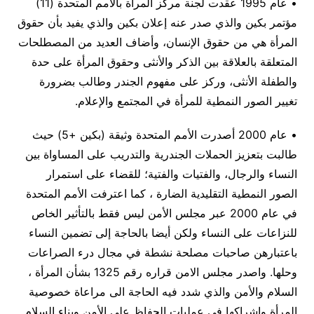
• عام 1995 عقدت لجنة مركز المرأة بالأمم المتحدة (11)
مؤتمر بكين والذي صدر عنه إعلان بكين والذي يفيد بأن حقوق
المرأة هي من حقوق الإنسان، وأضاف العديد من المصطلحات
المتعلقة بالعلاقة بين الذكر والأنثى وحقوق المرأة على حدة
والطفلة الأنثى، وركز على مفهوم الجندر وطالب بضرورة
تغيير الصور النمطية للمرأة في المجتمع والإعلام.
• عام 2000 أصدرت الأمم المتحدة وثيقة (بكين +5) حيث
طالبت بتعزيز الحملات الجندرية والتدريب على المساواة بين
النساء والرجال، والفتيات والفتية؛ للقضاء على استمرار
الصور النمطية التقليدية الضارة ، كما اعترفت الأمم المتحدة
في عام 2000 عبر مجلس الأمن ليس فقط بالتأثير الخاص
للنزاعات على النساء ولكن أيضا بالحاجة إلى تضمين النساء
باعتبارهن صاحبات مصلحة نشطة في مجال درء الصراعات
وحلها. واصدر مجلس الامن قراره رقم 1325 بشأن المرأة ،
السلام والأمن والذي شدد فيه الحاجة الى مراعاة خصوصية
المرأة وإشراكها في عمليات الحفاظ على الأمن وبناء السلام