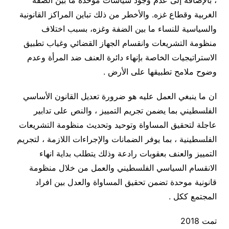
، بالإضافة إلى عدم وجود سياسات موحدة ما بين الضفة
الغربية وقطاع غزه. والأخطر من ذلك تباين المراكز القانونية
والسياسية للنساء ما بين الضفة وغزه، بسبب اختلاف
منظومة التشريعات وانقسام الجهاز القضائي وغياب تطبيق
الاستراتيجيات الخاصة بإنهاء دائرة العنف ضد المرأة وعدم
وضوح ملامح تطبيقها على الأرض .
ان ما ينبغي العمل عليه هو ضرورة تعديل القانون الأساسي
الفلسطيني بما يضمن تجريم التمييز ، والنص على تدابير
عاجلة لتحقيق المساواة وتوحيد وتحديث منظومة التشريعات
الفلسطينية ، بما يوفر الضمانات والإجراءات اللازمة ، لتجريم
التمييز والعنف بعقوبات رادعة وذلك يتطلب بداية انهاء
الانقسام السياسي الفلسطيني والعمل من خلال منظومة
قانونية موحدة تضمن تحقيق المساواة والعدل بين افراد
المجتمع ككل .
تمت 2018