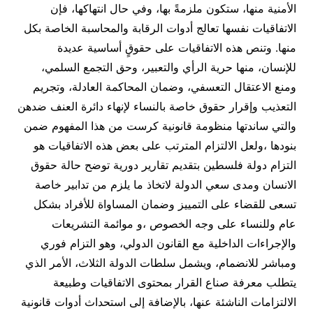
الأمنية منها، ستكون ملزمةً بها، وفي حال انتهاكها، فإن
الاتفاقيات نفسها تعالج أدوات الرقابة والمحاسبة الخاصة بكل
منها. وتنص هذه الاتفاقيات على حقوقٍ أساسية عديدة
للإنسان، منها حرية الرأي والتعبير، وحق التجمع السلمي،
ومنع الاعتقال التعسفي، وضمان المحاكمة العادلة، وتجريم
التعذيب وإقرار حقوق خاصة بالنساء لإنهاء دائرة العنف ضدهن
والتي ساندتها منظومة قانونية كرست من هذا المفهوم ضمن
بنودها ،ولعل الالتزام المترتب على بعض هذه الاتفاقيات هو
التزام دولة فلسطين بتقديم تقارير دورية توضح حالة حقوق
الانسان ومدى سعي الدولة لاتخاذ ما يلزم من تدابير خاصة
تسعى للقضاء على التمييز وضمان المساواة للأفراد بشكل
عام وللنساء على وجه الخصوص ،و موائمة التشريعات
والإجراءات الداخلية مع القانون الدولي، وهو التزام فوري
ومباشر للانضمام، ويشمل سلطات الدولة الثلاث، الأمر الذي
يتطلب معرفة صناع القرار بمحتوى الاتفاقيات وطبيعة
الالتزامات الناشئة عنها، بالإضافة إلى استحداث أدوات قانونية