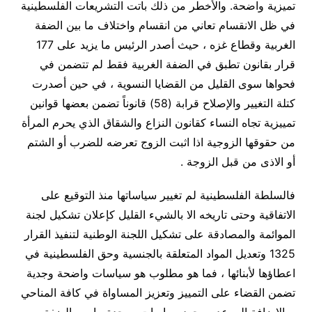
تميزية واضحة. والأخطر من ذلك باتت التشريعات الفلسطينية
في ظل الانقسام تعاني من انقسام واختلاف ما بين الضفة
الغربية وقطاع غزه ، حيث أصدر الرئيس ما يزيد على 177
قرار بقانون تطبق في الضفة الغربية فقط لم تتضمن في
فحواها سوى القليل من القضايا النسوية ، في حين أصدرت
كتلة التغيير والإصلاح قرابة (58) قانوناً تضمن بعضها قوانين
تمييزية تجاه النساء كقانون النزاع والشقاق الذي يحرم المرأة
من حقوقها الزوجية اذا اثبت الزوج تعرضه للضرب أو الشتم
أو الاذى من قبل الزوجة .
فالسلطة الفلسطينية لم تغيير سياساتها منذ التوقيع على
الاتفاقية وحتى تاريخه الا بالشيء القليل كإعلان تشكيل لجنة
الموائمة والمصادقة على تشكيل اللجنة الوطنية لتنفيذ القرار
1325 وتعديل المواد المتعلقة بالجنسية وحق الفلسطينية في
اعطاؤها لأبنائها ، فما هو مطلوب هو سياسات واضحة وجدية
تضمن القضاء على التمييز وتعزيز المساواة في كافة المناحي