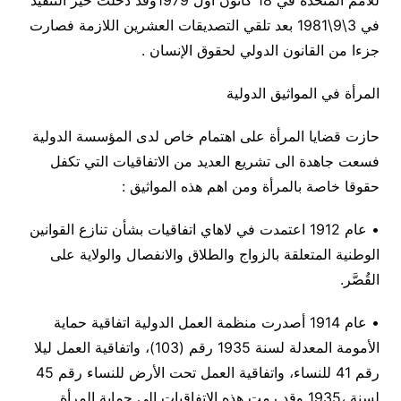
للأمم المتحدة في 18 كانون أول 1979وقد دخلت حيز التنفيذ
في 3\9\1981 بعد تلقي التصديقات العشرين اللازمة فصارت
جزءا من القانون الدولي لحقوق الإنسان .
المرأة في المواثيق الدولية
حازت قضايا المرأة على اهتمام خاص لدى المؤسسة الدولية
فسعت جاهدة الى تشريع العديد من الاتفاقيات التي تكفل
حقوقا خاصة بالمرأة ومن اهم هذه المواثيق :
• عام 1912 اعتمدت في لاهاي اتفاقيات بشأن تنازع القوانين
الوطنية المتعلقة بالزواج والطلاق والانفصال والولاية على
القُصَّر.
• عام 1914 أصدرت منظمة العمل الدولية اتفاقية حماية
الأمومة المعدلة لسنة 1935 رقم (103)، واتفاقية العمل ليلا
رقم 41 للنساء، واتفاقية العمل تحت الأرض للنساء رقم 45
لسنة ،1935 وقد رمت هذه الاتفاقيات إلى حماية المرأة