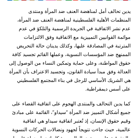
يدين تحالف أمل لمناهضة العنف ضد المرأة ومنتدى
المنظمات الأهلية الفلسطينية لمناهضة العنف ضد المرأة،
عدم نشر الاتفاقية في الجريدة الرسمية والتلكؤ في عدم
موائمة القوانيين التمييزية مع الاتفاقية وفق الالتزامات
المترتبة في المصادقة عليها، وكذلك يدينان حالة التحريض
الممنهج ضد المؤسسات النسوية، وعملها القائم تجسيد كافة
حقوق المواطنة، وعلى حماية وتمكين النساء من الوصول إلى
العدالة وفق مبدأ سيادة القانون، وتجسيد الاعتراف بأن المرأة
هي الشريك الأساسي للرجل في بناء المجتمع الفلسطيني
على أسس ديمقراطية.
كما يدين التحالف والمنتدى الهجوم على اتفاقية القضاء على
جميع أشكال التمييز ضد المرأة “سيداو”، القائمة على مبادئ
وقيم حقوق الإنسان، إذ تُعتبر اتفاقية سيداو هي اتفاقية
عالمية، حيث جاءت تتويجاً لجهود ونضالات الحركات النسوية
والحقوقية على مستوى العالم، ويشكل انضمام دولة فلسطين