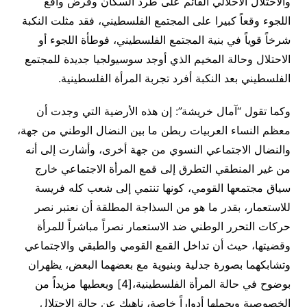
والاحتلال الاحلالي القائم على طرد السكان وفرض واقع
اللجوء وقعاً كبيرا على المجتمع الفلسطيني، فقد مثلت النكبة
شرخاً قوياً في بنية المجتمع الفلسطيني، فوطأة اللجوء أو
الاحتلال وحالة المخيم الذي أوجد سوسيولجيا جديدة للمجتمع
الفلسطيني بعد النكبة أفرد تجربة المرأة الفلسطينية.
وكما تقول “آمال خريشة”: إن هذه الأرضية التي وجدت أن
معظم النساء العربيات ربطن ما بين النضال الوطني من جهة،
والنضال الاجتماعي النسوي من جهة أخرى، وأشارت إلى أنه
من غير المنطقي التطرق إلى قمع المرأة الاجتماعي خارج
سياق مجتمعها القومي، كونها تنتمي إلى شعب كله فريسة
للاستعمار، بقدر ما هو من السذاجة المطلقة أن نعتبر نصر
حركات التحرر الوطني ضد الاستعمار نصراً مباشراً للمرأة
وقضيتها، حيث أن تداخل القمع القومي والطبقي والاجتماعي
وتشابكهما بصورة جدلية وبنيوية مع بعضهما البعض، يظهران
بوضوح في حالة المرأة الفلسطينية،[4] ويعطيها مزيداً من
الخصوصية ويحملها أدواراً خاصة، ناهيك عن حالة الاحتلال