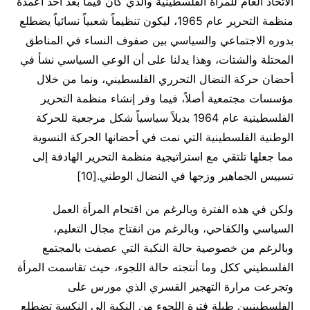
الاتحاد العام للمرأة الفلسطينية والذي كان فيما بعد أحد أعمدة
منظمة التحرير عام 1965، ليكون تنظيماً شعبياً نسائياً يضطلع
بدوره الاجتماعي والسياسي بين صفوف النساء في المناطق
المحتلة والشتات، وهذا يدلنا على أن الوعي السياسي نشأ في
أحضان حركة النضال التحرري الفلسطيني، ونما من خلال
مؤسسات مجتمعية أصلاً، فيما وفر إنشاء منظمة التحرير
الفلسطينية عام 1964 بديلاً سياسياً شكل مرجعية للحركة
الوطنية الفلسطينية التي نمت في أحضانها الحركة النسوية
مما جعلها تلتقي مع استراتيجية منظمة التحرير الهادفة إلى
تسييس الجماهير وزجها في النضال الوطني.[10]
ولكن في هذه الفترة وبالرغم من اقتحام المرأة العمل
السياسي والكفاحي، وبالرغم من انفتاح مجال التعليم،
وبالرغم من خصوصية حالة النكبة التي عصفت بالمجتمع
الفلسطيني ككل وما أنتجته حالة اللجوء، حيث تقاسمت المرأة
وتجرعت مرارة التهجير القسري الذي مورس على
الفلسطينيين طيلة فترة اللجوء من النكبة الى النكسة تضطلع