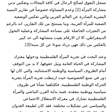
تسجل التفوق لصالح الرجال في كافة المجالات وتعكس تدني
مشاركة المرأة.[2] وعدم المساواة خصوصاً في تقارير التنمية
البشرية الصادرة عن العالم العربي والتي تعكس الوضعية
الصعبة للمرأة العربية، وما يستنتج من تلك التقارير، انه بالرغم
من التغيرات الحاصلة على مساحة المشاركة وعملية التحول
الديمقراطي، الا ان الارقام بقيت متشابهة الى حد كبير
بالعكس من ذلك فهي تزداد سوءا عن كل سنة![3].
وعند البحث في تجربة المرأة الفلسطينية ودخولها معترك
المشاركة في الحياة العامة ونيل حقوقها، لا بد من التوقف
أمام الظروف السياسية والوطنية الاستثنائية، والتي كان لها
دور في صنع الخصوصية حيث ارتبطت تجربة المرأة بتجربة
الحركة الوطنية الفلسطينية، فكلتاهما نشأتا في ظروف
سياسية ووطنية معقدة، فمنذ بداية القرن الماضي والمرأة
الفلسطينية تشارك في معركة الاستقلال الاجتماعي
والسياسي عبر تشكيلات مختلفة، فقد كان لطبيعة العدوان