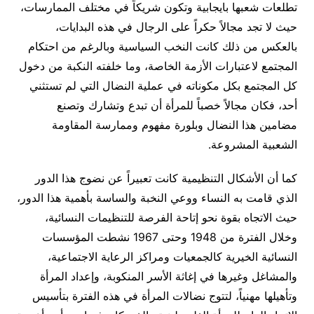
تطلعات شعبها بايجابية وتكون شريكاً في مختلف الممارسات،
حيث لا تجد مجالاً حكراً على الرجال في هذه البدايات،
بالعكس من ذلك كانت النخب السياسية وبالرغم من احتكام
المجتمع لاعتبارات الأزمة الخاصة، وما خلفته النكبة من دخول
كل المجتمع بكل مكوناته في عملية النضال التي لم تستثني
أحد، فكان مجالاً خصباً للمرأة أن تبدع وتشارك وتصنع
مضامين هذا النضال وبلورة مفهوم وممارسة المقاومة
الشعبية المشروعة.
كما أن الأشكال التنظيمية كانت تعبيراً عن نضوج هذا الدور
الذي قامت به النساء ووعي النخبة والساسة بأهمية هذا الدور،
حيث الاتجاه بقوة نحو إتاحة الفرصة للتنظيمات النسائية،
وخلال الفترة من 1948 وحتى 1967 نشطت المؤسسات
النسائية الخيرية كالجمعيات ومراكز الرعاية الاجتماعية،
والمشاغل وغيرها في إغاثة الأسر المنكوبة، وإعداد المرأة
وتأهيلها مهنياً، لتتوج نضالات المرأة في هذه الفترة بتأسيس