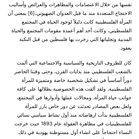
نفسها من خلال الاعتصامات والمظاهرات والعرائض وأساليب
الاحتجاج المتعددة منذ ما قبل العدوان الصهيوني،[6] بمعنى أن
المرأة الفلسطينية كانت دليلاً لوجود الحياة في المجتمع
الفلسطيني، وكانت أحد أهم أعمدة مقومات المجتمع والحياة
المدنية وتجلياتها التي زخرت بها فلسطين من قبل النكبة
بعقود.
كان للظروف التاريخية والسياسية والاجتماعية التي ألمت
بالشعب الفلسطيني منذ بدايات القرن، وحتى وقتنا الحاضر
دوراً أساسياً في تشكيل شخصية خاصة ومتميزة للمرأة
الفلسطينية، ولقد ألقت هذه الخصوصية بظلالها على كافة
جوانب حياة المرأة، ومجالات عملها وأدوارها في المجتمع،
ولعل بعض المصادر تحدثت عن دور خاص بارز للمرأة
الفلسطينية بدأت ارهاصاته منذ أول نشاط سياسي نسائي
للفلسطينيات في مظاهرة العفولة عام 1893 حيث خرجت
النساء احتجاجاً على انشاء أول مستوطنة يهودية في ذلك