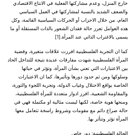
خارج المنزل، وعدم مشاركتها الفعلية في الانتاج الاقتصادي
والضعف الشديد بالنسبة لمشاركتها في العمل السياسي
العام، من خلال الاحزاب أو الحركات السياسية القائمة، وكل
هذه العوامل تعزز حالة فقدان الشعور بالذات المستقلة أو ما
يسمى بالاغتراب الذاتي عند المرأة.[1]
كما ان التجربة الفلسطينية افرزت علاقات متغيرة، وقضية
المرأة الفلسطينية شهدت مفارقات عديدة نتيجة للتداخل الحاد
بين الاعتبارات التي تعني بشأن المرأة، وتؤثر في حياتها
وسلوكها ومن ثم حدود دورها وتأثيرها، كما ان الاعتبارات
الخاصة بواقع الاحتلال وغياب الدولة، وتجربة اللجوء والثورة،
والمقاومة الشعبية، افرز ادوار متعددة للمرأة الفلسطينية،
ومنحها هوية خاصة، لكنها ليست مثالية او مكتملة فهي في
حالة صراع دائم مع مقومات وشروط راسخة تتعامل معها
المرأة تؤثر وتتأثر بها.
الحالة الفلسطينية: دور خاص