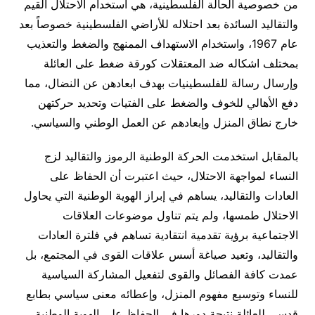
من خصوصية الحالة الفلسطينية، هي استخدام الاحتلال القيم
والتقاليد السائدة بعد احتلاله للأراضي الفلسطينية خصوصاً بعد
عام 1967، واستخدام الاستهداف الممنهج والضغط والتعذيب
بمختلف اشكاله ضد المعتقلات كورقة ضغط على العائلة
وإرسال رسالة للفلسطينيات بهدف ابعادهن عن النضال، مما
دفع الأهالي للخوف والضغط على الفتيات وتحديد حركتهن
خارج نطاق المنزل وإبعادهم عن العمل الوطني والسياسي.
بالمقابل استخدمت الحركة الوطنية الرموز والتقاليد لزج
النساء لمواجهة الاحتلال، حيث اعتبرت أن الحفاظ على
العادات والتقاليد، يساهم في إبراز الهوية الوطنية التي يحاول
الاحتلال طمسها، ولم يتم تناول موضوعات العلاقات
الاجتماعية برؤية تقدمية انتقادية تساهم في فلترة العادات
والتقاليد، وتعيد صياغة أسس علاقات القوى في المجتمع، بل
عمدت كافة الفصائل والقوى لتفعيل المشاركة السياسية
للنساء وتوسيع مفهوم المنزل، وإعطائه معنى سياسي بطابع
قدسي للعائلة نتيجة دورها في الحفاظ على الهوية الوطنية،