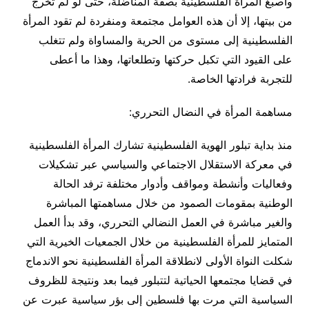
وأصبغ المرأة الفلسطينية بصفة المناضلة، حتى لو لم تخرج
من بيتها، إلا أن هذه العوامل مجتمعة ومنفردة لم تقود المرأة
الفلسطينية إلى مستوى من الحرية والمساواة ولم تتغلب
على القيود التي تكبل حركتها وتطلعاتها، وهذا ما أعطى
للتجربة فرادتها الخاصة.
مساهمة المرأة في النضال التحرري:
منذ بداية تبلور الهوية الفلسطينية تشارك المرأة الفلسطينية
في معركة الاستقلال الاجتماعي والسياسي عبر تشكيلات
وفعاليات وأنشطة ومواقف وأدوار مختلفة ترفد الحالة
الوطنية بمقومات الصمود من خلال مساهمتها المباشرة
والغير مباشرة في العمل النضالي التحرري، وقد بدأ العمل
المتمايز للمرأة الفلسطينية من خلال الجمعيات الخيرية التي
شكلت النواة الأولى لانطلاقة المرأة الفلسطينية نحو الاندماج
في قضايا مجتمعها الحياتية لتتبلور فيما بعد ونتيجة للظروف
السياسية التي مرت بها فلسطين إلى بؤر سياسية عبرت عن