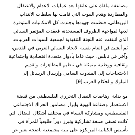
مضاعفة ملقاة على عاتقها بعد عمليات الاعدام والاعتقال
والمطاردة وهدم البيوت التي قامت بها سلطات الانتداب
البريطاني، فنظمت جهودها وجندت كل الامكانيات المتوفرة
لديها لمواجهة الظروف المستجدة، فعقدت المؤتمر النسائي
الذي انبثقت عنه اللجنة التنفيذية لجمعية السيدات العربيات،
ثم أنشئ في العام نفسه الاتحاد النسائي العربي في القدس،
وآخر في نابلس، حيث قاما بأدوار متعددة اقتصادية واجتماعية
وثقافية ووطنية متمثلة في تنظيم المظاهرات وتقديم
الاحتجاجات إلى المندوب السامي وإرسال الرسائل إلى
الملوك والحكام العرب.[9]
مع بداية ارهاصات النضال التحرري الفلسطيني من قبضة
الاستعمار وصناعة الهوية وإبراز مضامين الحراك الاجتماعي
الفلسطيني، ومشاركة النساء في مختلف أشكال النضال التي
كانت تضفي صبغة تشاركية وتبرز دوراً طليعياً للمرأة في
تأسيس الكيانية المرتكزة على بنية مجتمعية ناضجة تعبر عن